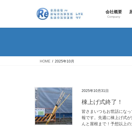
コ
ナ
ン
ビ
会社概要
テ
ゲ
Company
ン
ー
ツ
シ
へ
ョ
ス
ン
キ
に
ッ
移
HOME
2025年10月
プ
動
2025年10月31日
棟上げ式終了！
皆さまいつもお世話になっ
報です。先週に棟上げ式が
んと屋根まで！予想以上の大