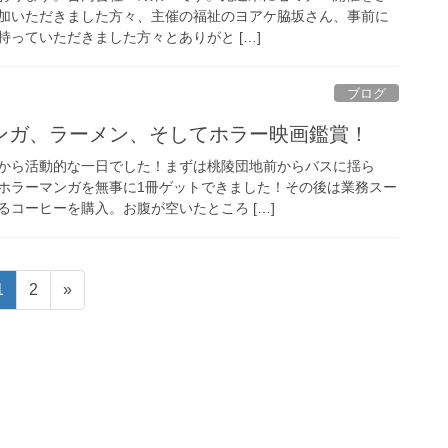
加いただきました方々、主催の福祉のヨアケ脇坂さん、事前に
っていただきました方々とありがと […]
ブログ
ンガ、ラーメン、そしてホラー映画鑑賞！
から活動的な一日でした！まずは桃陵団地前からバスに揺ら
ホラーマンガを無事に1冊ゲットできました！その後は業務スー
コーヒーを購入。お腹が空いたところ […]
固
固
1
2
»
定
定
ペ
ペ
ー
ー
ジ
ジ