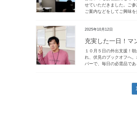
せていただきました。ご参
ご案内などをしてご興味を持
2025年10月12日
充実した一日！マ
１０月５日の外出支援！朝
れ、伏見のブックオフへ。
パーで、毎日の必需品である
投
稿
の
ペ
ー