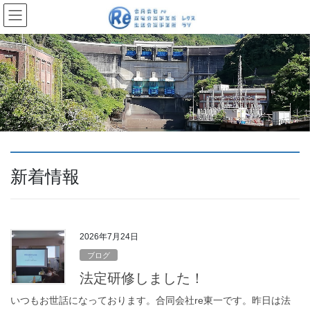
コ
ナ
ン
ビ
テ
ゲ
ン
ー
ツ
シ
へ
ョ
ス
ン
キ
に
ッ
移
プ
動
新着情報
2026年7月24日
ブログ
法定研修しました！
いつもお世話になっております。合同会社re東一です。昨日は法