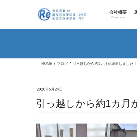
コ
ナ
ン
ビ
会社概要
テ
ゲ
Company
ン
ー
ツ
シ
へ
ョ
ス
ン
キ
に
ッ
移
HOME
ブログ
引っ越しから約1カ月が経過しました！
プ
動
2026年5月24日
引っ越しから約1カ月