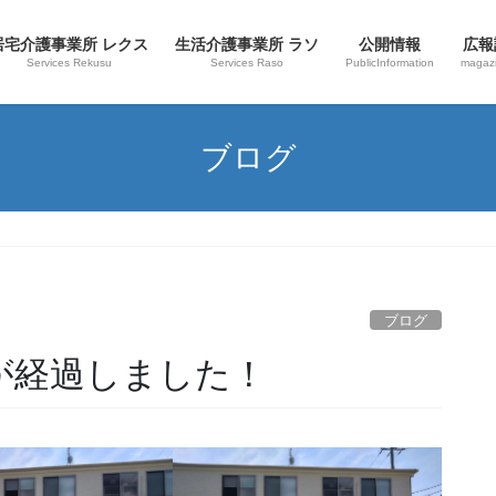
居宅介護事業所 レクス
生活介護事業所 ラソ
公開情報
広報
Services Rekusu
Services Raso
PublicInformation
magaz
ブログ
ブログ
が経過しました！