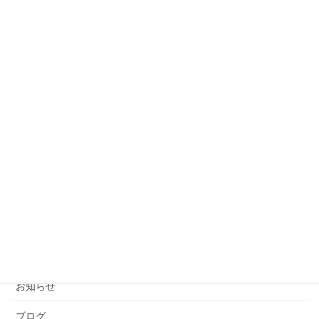
6月のラソ畑のご紹介
2026年6月12日
久しぶりのラソ畑のご紹介
2026年6月2日
引っ越しから約1カ月が経過しました！
2026年5月24日
カテゴリー
お知らせ
ブログ