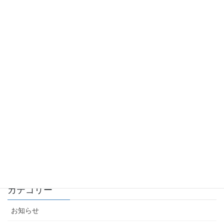
久しぶりのラソ畑のご紹介
2026年6月2日
引っ越しから約1カ月が経過しました！
2026年5月24日
ブログ再開のお知らせ！
2026年5月13日
カテゴリー
お知らせ